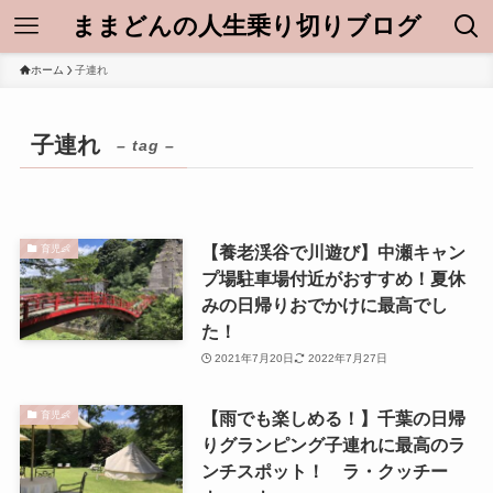
ままどんの人生乗り切りブログ
ホーム
子連れ
子連れ
– tag –
【養老渓谷で川遊び】中瀬キャン
育児👶
プ場駐車場付近がおすすめ！夏休
みの日帰りおでかけに最高でし
た！
2021年7月20日
2022年7月27日
【雨でも楽しめる！】千葉の日帰
育児👶
りグランピング子連れに最高のラ
ンチスポット！ ラ・クッチー