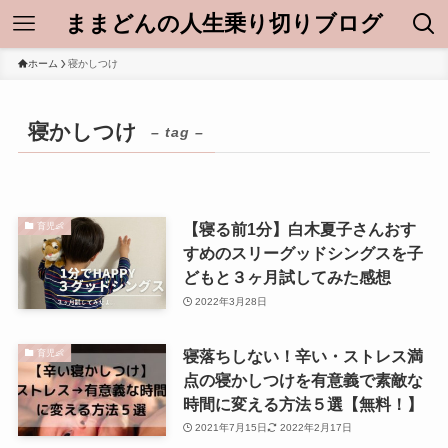
ままどんの人生乗り切りブログ
ホーム
寝かしつけ
寝かしつけ
– tag –
【寝る前1分】白木夏子さんおす
育児👶
すめのスリーグッドシングスを子
どもと３ヶ月試してみた感想
2022年3月28日
寝落ちしない！辛い・ストレス満
育児👶
点の寝かしつけを有意義で素敵な
時間に変える方法５選【無料！】
2021年7月15日
2022年2月17日