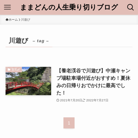
ままどんの人生乗り切りブログ
ホーム
川遊び
川遊び
– tag –
【養老渓谷で川遊び】中瀬キャン
育児👶
プ場駐車場付近がおすすめ！夏休
みの日帰りおでかけに最高でし
た！
2021年7月20日
2022年7月27日
1