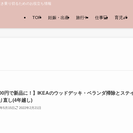
抜き乗り切るためのお役立ち情報
TOP
妊娠・出産
旅行✈︎
仕事💻
育児👶
000円で新品に！】IKEAのウッドデッキ・ベランダ掃除とステ
り直し(4年越し)
1年5月15日
2022年2月21日