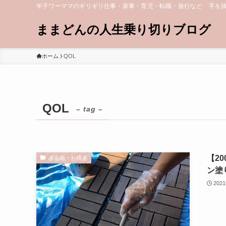
年子ワーママのギリギリ仕事・家事・育児・転職・旅行など 手を
ままどんの人生乗り切りブログ
ホーム
QOL
QOL
– tag –
【2
💰金融・お得💰
ン塗
202