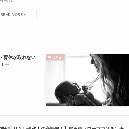
20年9月1日
・育休が取れない
仕事💻
う！ー
間が足りない現代人の必読書！】尾石晴（ワーママはる）著