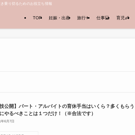
抜き乗り切るためのお役立ち情報
TOP
妊娠・出産
旅行✈︎
仕事💻
育児👶
技公開】パート・アルバイトの育休手当はいくら？多くもらう
にやるべきことは１つだけ！（※合法です）
21年6月7日