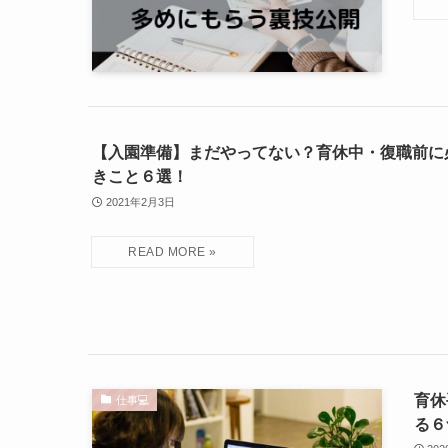
【入園準備】まだやってない？育休中・復職前に
きこと６選！
2021年2月3日
育休
仕事💻
る６