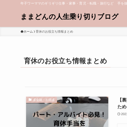
年子ワーママのギリギリ仕事・家事・育児・転職・旅行など 手を
ままどんの人生乗り切りブログ
ホーム
育休のお役立ち情報まとめ
育休のお役立ち情報まとめ
【裏
💰金融・お得💰
ため
20