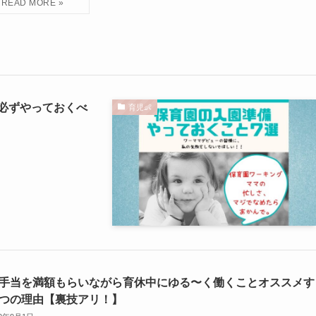
必ずやっておくべ
育児👶
手当を満額もらいながら育休中にゆる〜く働くことオススメす
つの理由【裏技アリ！】