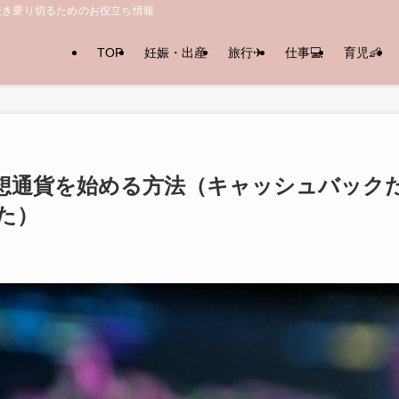
抜き乗り切るためのお役立ち情報
TOP
妊娠・出産
旅行✈︎
仕事💻
育児👶
想通貨を始める方法（キャッシュバック
た）