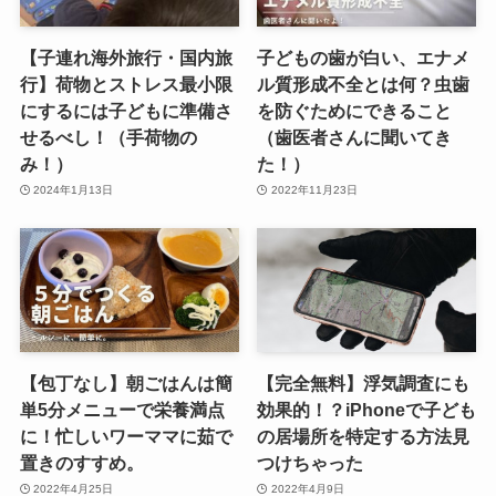
【子連れ海外旅行・国内旅
子どもの歯が白い、エナメ
行】荷物とストレス最小限
ル質形成不全とは何？虫歯
にするには子どもに準備さ
を防ぐためにできること
せるべし！（手荷物の
（歯医者さんに聞いてき
み！）
た！）
2024年1月13日
2022年11月23日
【包丁なし】朝ごはんは簡
【完全無料】浮気調査にも
単5分メニューで栄養満点
効果的！？iPhoneで子ども
に！忙しいワーママに茹で
の居場所を特定する方法見
置きのすすめ。
つけちゃった
2022年4月25日
2022年4月9日