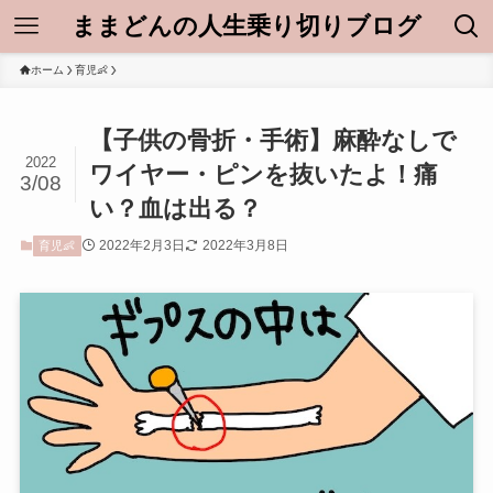
ままどんの人生乗り切りブログ
ホーム
育児👶
【子供の骨折・手術】麻酔なしで
2022
ワイヤー・ピンを抜いたよ！痛
3/08
い？血は出る？
2022年2月3日
2022年3月8日
育児👶