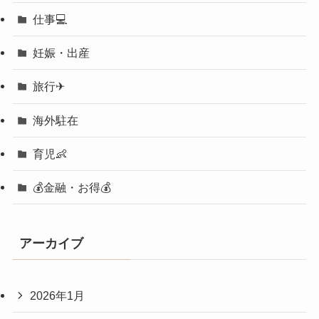
仕事💻
妊娠・出産
旅行✈︎
海外駐在
育児👶
💰金融・お得💰
アーカイブ
2026年1月