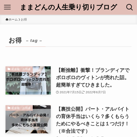
ままどんの人生乗り切りブログ
ホーム
お得
お得
– tag –
【断捨離】衝撃！ブランディアで
💰金融・お得💰
ボロボロのヴィトンが売れた話。
超簡単すぎてひきました。
2021年7月15日
2022年6月7日
【裏技公開】パート・アルバイト
💰金融・お得💰
の育休手当はいくら？多くもらう
ためにやるべきことは１つだけ！
（※合法です）