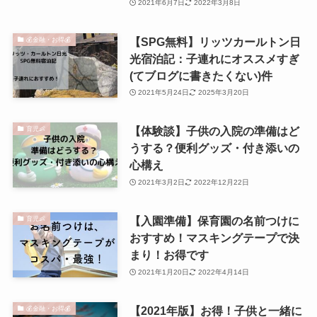
2021年6月7日
2022年3月8日
【SPG無料】リッツカールトン日
💰金融・お得💰
光宿泊記：子連れにオススメすぎ
(てブログに書きたくない)件
2021年5月24日
2025年3月20日
【体験談】子供の入院の準備はど
育児👶
うする？便利グッズ・付き添いの
心構え
2021年3月2日
2022年12月22日
【入園準備】保育園の名前つけに
育児👶
おすすめ！マスキングテープで決
まり！お得です
2021年1月20日
2022年4月14日
【2021年版】お得！子供と一緒に
💰金融・お得💰