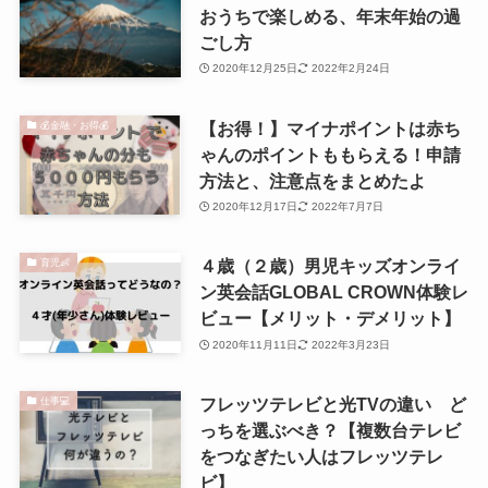
おうちで楽しめる、年末年始の過
ごし方
2020年12月25日
2022年2月24日
【お得！】マイナポイントは赤ち
💰金融・お得💰
ゃんのポイントももらえる！申請
方法と、注意点をまとめたよ
2020年12月17日
2022年7月7日
４歳（２歳）男児キッズオンライ
育児👶
ン英会話GLOBAL CROWN体験レ
ビュー【メリット・デメリット】
2020年11月11日
2022年3月23日
フレッツテレビと光TVの違い ど
仕事💻
っちを選ぶべき？【複数台テレビ
をつなぎたい人はフレッツテレ
ビ】