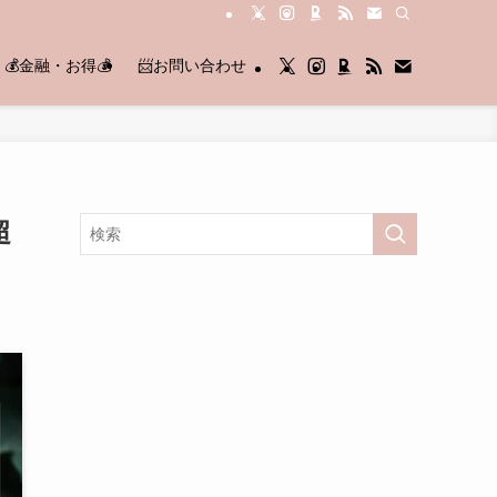
💰金融・お得💰
📨お問い合わせ
超