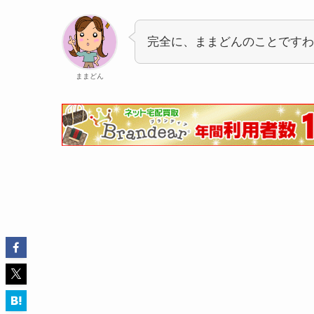
完全に、ままどんのことですわ
ままどん