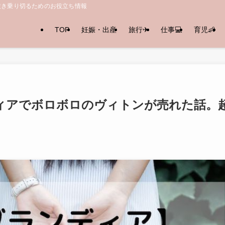
抜き乗り切るためのお役立ち情報
TOP
妊娠・出産
旅行✈︎
仕事💻
育児👶
ィアでボロボロのヴィトンが売れた話。