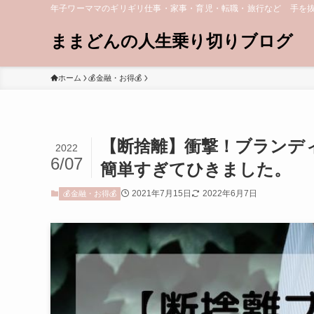
年子ワーママのギリギリ仕事・家事・育児・転職・旅行など 手を
ままどんの人生乗り切りブログ
ホーム
💰金融・お得💰
【断捨離】衝撃！ブランデ
2022
6/07
簡単すぎてひきました。
2021年7月15日
2022年6月7日
💰金融・お得💰