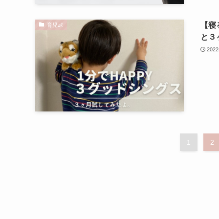
【寝
育児👶
と３
202
1
2