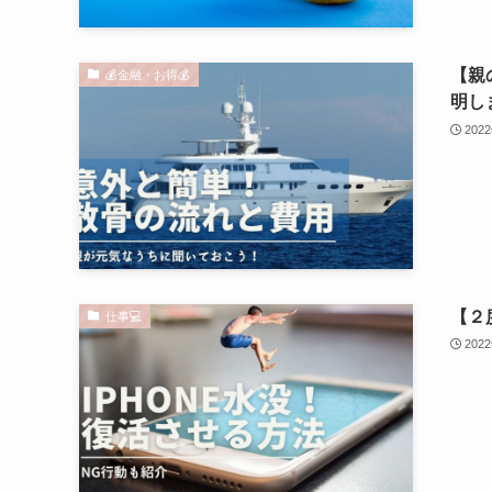
【親
💰金融・お得💰
明し
202
【２
仕事💻
202