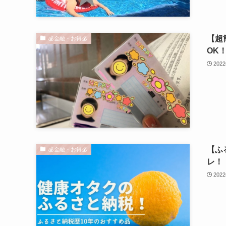
【超
💰金融・お得💰
OK
202
【ふ
💰金融・お得💰
レ！
202