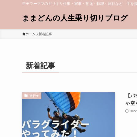
年子ワーママのギリギリ仕事・家事・育児・転職・旅行など 手を
ままどんの人生乗り切りブログ
ホーム
新着記事
新着記事
【パ
旅行✈︎
ゃ空
202