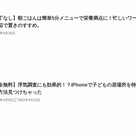
丁なし】朝ごはんは簡単5分メニューで栄養満点に！忙しいワ
茹で置きのすすめ。
2年4月25日
全無料】浮気調査にも効果的！？iPhoneで子どもの居場所を
方法見つけちゃった
2年4月9日
2022年4月12日