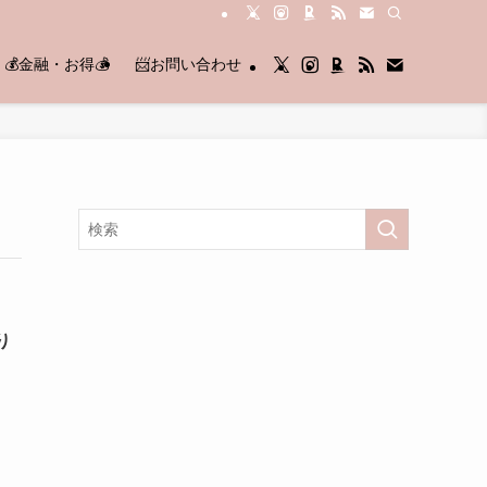
💰金融・お得💰
📨お問い合わせ
り