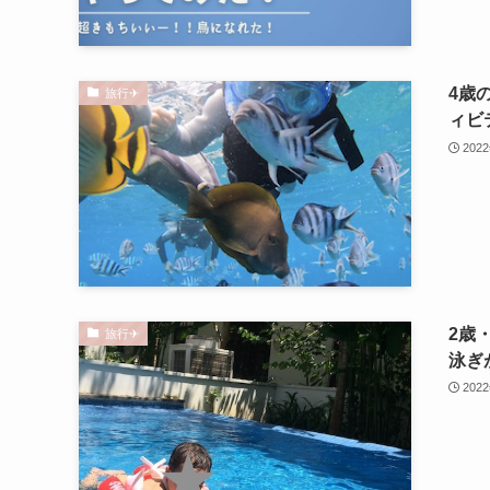
4歳
旅行✈︎
ィビ
202
2歳
旅行✈︎
泳ぎ
202