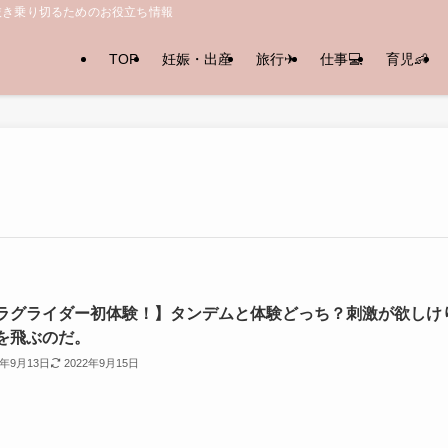
抜き乗り切るためのお役立ち情報
TOP
妊娠・出産
旅行✈︎
仕事💻
育児👶
ラグライダー初体験！】タンデムと体験どっち？刺激が欲しけ
を飛ぶのだ。
2年9月13日
2022年9月15日