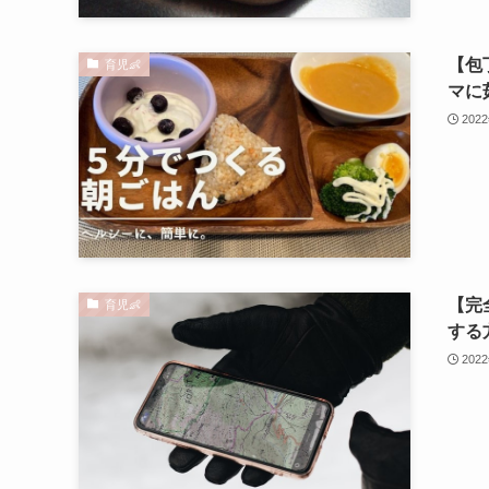
【包
育児👶
マに
202
【完
育児👶
する
202